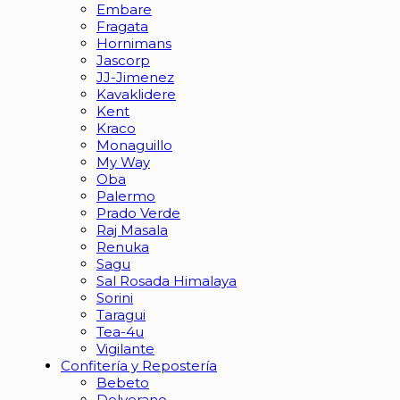
Embare
Fragata
Hornimans
Jascorp
JJ-Jimenez
Kavaklidere
Kent
Kraco
Monaguillo
My Way
Oba
Palermo
Prado Verde
Raj Masala
Renuka
Sagu
Sal Rosada Himalaya
Sorini
Taragui
Tea-4u
Vigilante
Confitería y Repostería
Bebeto
Delverano