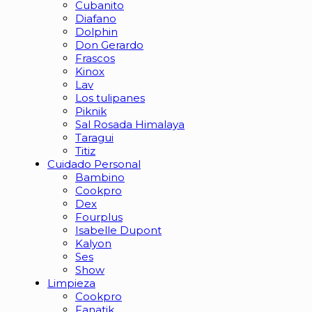
Cubanito
Diafano
Dolphin
Don Gerardo
Frascos
Kinox
Lav
Los tulipanes
Piknik
Sal Rosada Himalaya
Taragui
Titiz
Cuidado Personal
Bambino
Cookpro
Dex
Fourplus
Isabelle Dupont
Kalyon
Ses
Show
Limpieza
Cookpro
Fanatik