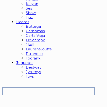
Kalyon
Ses
Show
Titiz
Licores
Bottega
Carbomas
Carta Vieja
Delcampo
Jkoll
Laurent-jouffe
Puianello
Toorank
Juguetes
Bestway
Jyo-toys
Toys