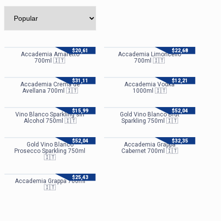
$
20,61
$
22,68
Accademia Amaretto
Accademia Limoncello
700ml 🇮🇹
700ml 🇮🇹
$
31,11
$
12,21
Accademia Crema de
Accademia Vodka
Avellana 700ml 🇮🇹
1000ml 🇮🇹
$
15,99
$
52,04
Vino Blanco Sparkling sin
Gold Vino Blanco Brut
Alcohol 750ml 🇮🇹
Sparkling 750ml 🇮🇹
$
52,04
$
32,35
Gold Vino Blanco
Accademia Grappa
Prosecco Sparkling 750ml
Cabernet 700ml 🇮🇹
🇮🇹
$
25,43
Accademia Grappa 700ml
🇮🇹