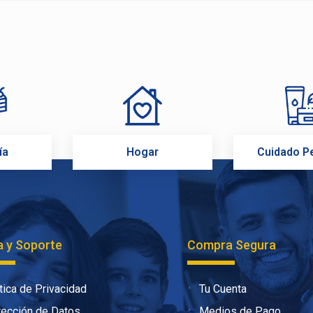
ía
Hogar
Cuidado P
 y Soporte
Compra Segura
tica de Privacidad
Tu Cuenta
tección de Datos
Medios de Pago