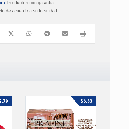
os:
Productos con garantía
o de acuerdo a su localidad
2,79
$
6,33