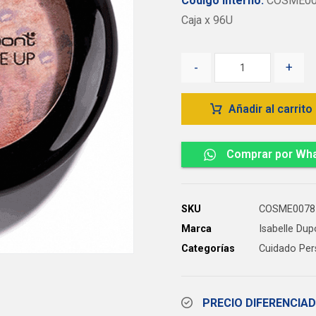
Código Interno:
COSME00
Caja x 96U
-
+
Añadir al carrito
Comprar por Wh
SKU
COSME0078
Marca
Isabelle Dup
Categorías
Cuidado Per
PRECIO DIFERENCIA