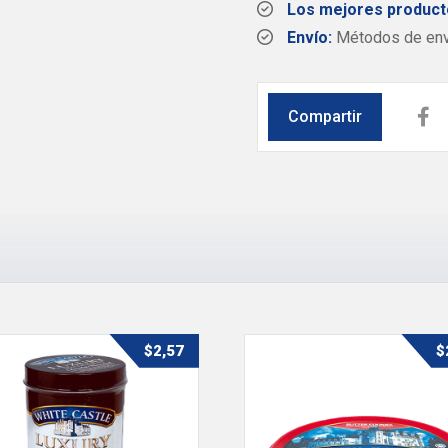
Los mejores product
Envío:
Métodos de enví
$
2,57
$