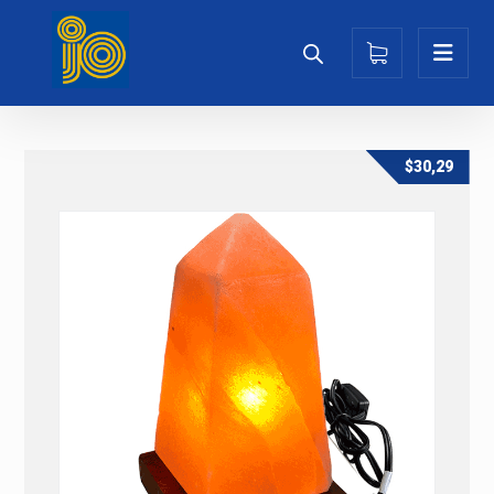
$
30,29