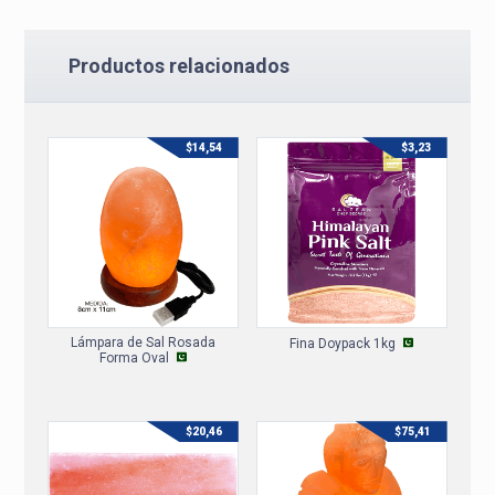
Productos relacionados
$
14,54
$
3,23
Lámpara de Sal Rosada
Fina Doypack 1kg
Forma Oval
$
20,46
$
75,41