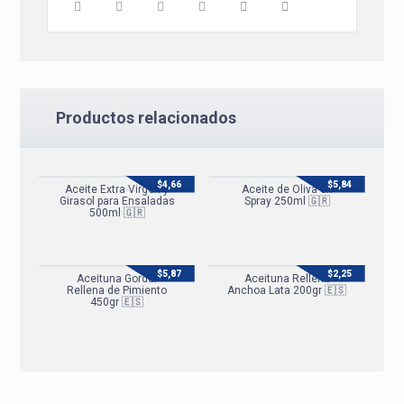
Productos relacionados
$
4,66
$
5,84
Aceite Extra Virgen y
Aceite de Oliva en
Girasol para Ensaladas
Spray 250ml 🇬🇷
500ml 🇬🇷
$
5,87
$
2,25
Aceituna Gordal
Aceituna Rellena
Rellena de Pimiento
Anchoa Lata 200gr 🇪🇸
450gr 🇪🇸