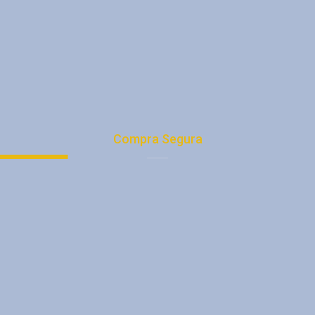
Política de Privacidad
Protección de Datos
Términos y condiciones
Trabaja con Nosotros
Nuestras Direcciones
Compra Segura
Tu Cuenta
Medios de Pago
Registro
Quiénes Somos
Promociones
Tienda
Consejos