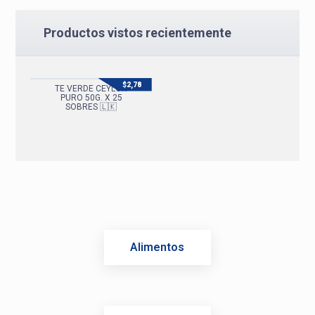
Productos vistos recientemente
$
2,78
TE VERDE CEYLON
PURO 50G. X 25
SOBRES 🇱🇰
Alimentos