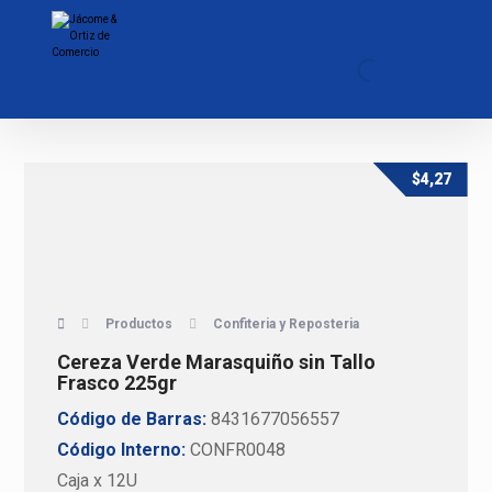
$
4,27
Productos
Confiteria y Reposteria
Cereza Verde Marasquiño sin Tallo
Frasco 225gr
Código de Barras:
8431677056557
Código Interno:
CONFR0048
Caja x 12U