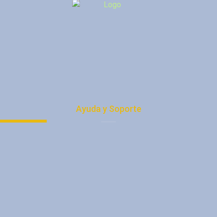
Ayuda y Soporte
Política de Privacidad
Protección de Datos
Términos y condiciones
Trabaja con Nosotros
Nuestras Direcciones