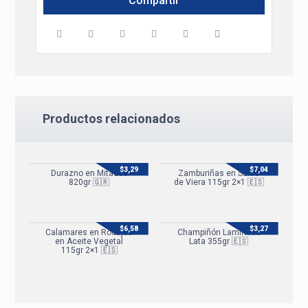
Productos relacionados
$
3,29
$
7,04
Durazno en Mitades
Zamburiñas en Salsa
820gr 🇬🇷
de Viera 115gr 2×1 🇪🇸
$
6,58
$
3,27
Calamares en Rodajas
Champiñón Laminado
en Aceite Vegetal
Lata 355gr 🇪🇸
115gr 2×1 🇪🇸