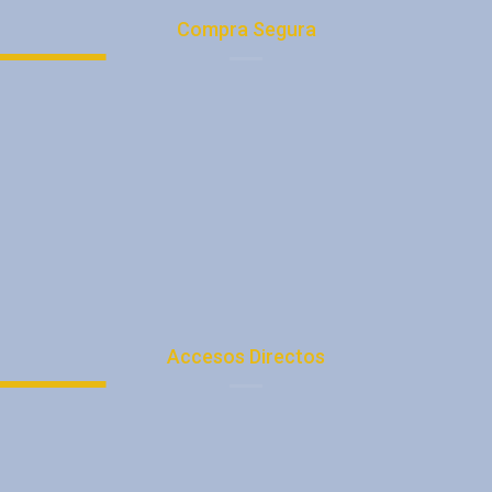
Compra Segura
Tu Cuenta
Medios de Pago
Registro
Quiénes Somos
Promociones
Tienda
Consejos
Accesos Directos
La Empresa
Facturación Electrónica
SuperStock