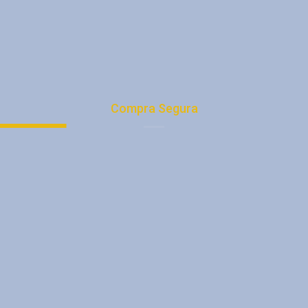
Términos y condiciones
Trabaja con Nosotros
Nuestras Direcciones
Compra Segura
Tu Cuenta
Medios de Pago
Registro
Quiénes Somos
Promociones
Tienda
Consejos