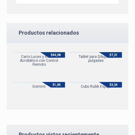
Productos relacionados
$
40,38
$
7,21
Carro Luces y Música
Tablet para Dibujo 12
Acrobático con Control
pulgadas
Remoto
$
1,05
$
3,34
Dominó
Cubo Rubik Espejo
Productos vistos recientemente