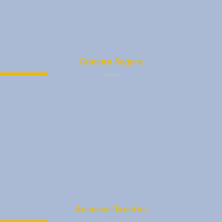
Trabaja con Nosotros
Nuestras Direcciones
Compra Segura
Tu Cuenta
Medios de Pago
Registro
Quiénes Somos
Promociones
Tienda
Consejos
Accesos Directos