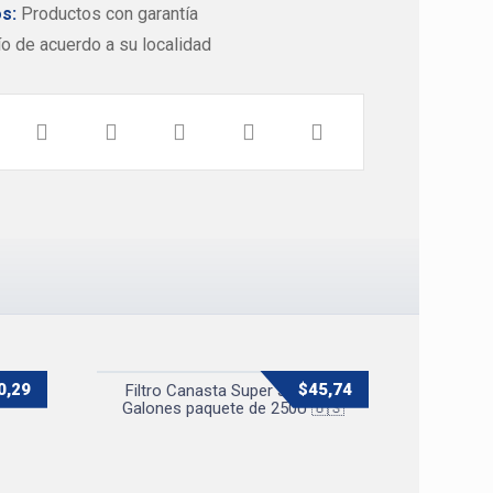
s:
Productos con garantía
 de acuerdo a su localidad
0,29
$
45,74
 x
Filtro Canasta Super Jumbo 3
Galones paquete de 250U 🇺🇸