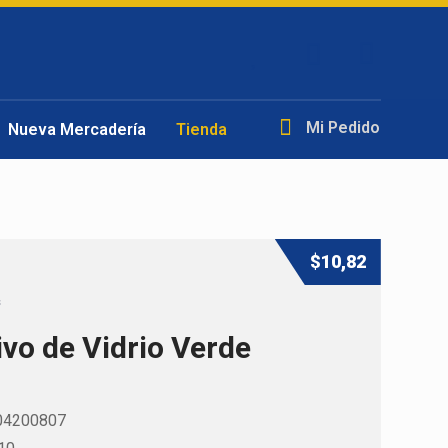
Mi Pedido
Nueva Mercadería
Tienda
$
10,82
s
ivo de Vidrio Verde
04200807