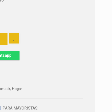
10
atsapp
omatik
,
Hogar
DO
PARA MAYORISTAS: