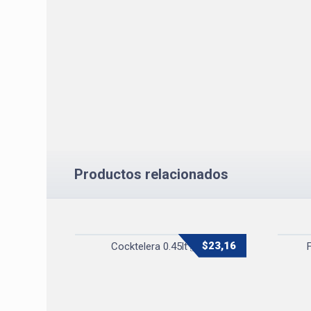
Productos relacionados
$
23,16
Cocktelera 0.45lt 🇭🇰