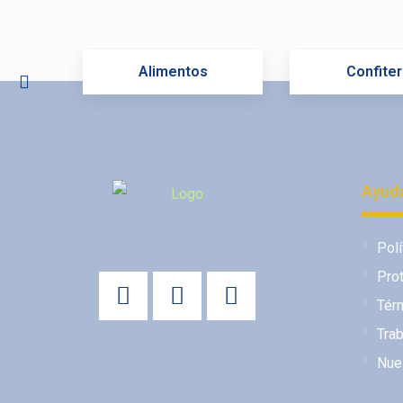
Alimentos
Confiter
Ayuda
Polí
Pro
Tér
Tra
Nue