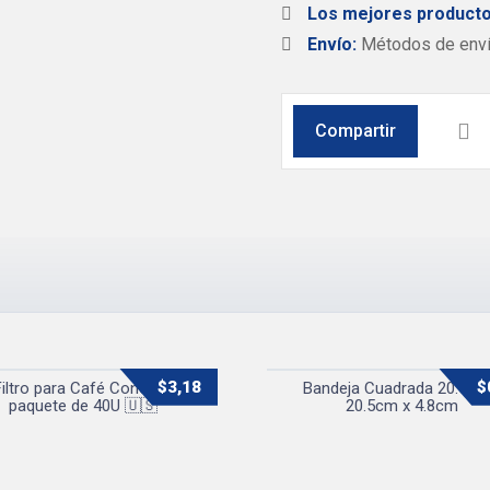
Los mejores producto
Envío:
Métodos de envío
$
3,18
$
Filtro para Café Cono #2
Bandeja Cuadrada 20.5cm
paquete de 40U 🇺🇸
20.5cm x 4.8cm