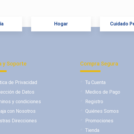
ía
Hogar
Cuidado P
 y Soporte
Compra Segura
tica de Privacidad
Tu Cuenta
tección de Datos
Medios de Pago
minos y condiciones
Registro
baja con Nosotros
Quiénes Somos
stras Direcciones
Promociones
Tienda