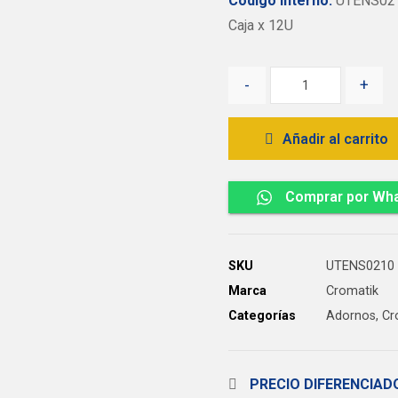
Código Interno:
UTENS02
Caja x 12U
-
+
Añadir al carrito
Comprar por Wh
SKU
UTENS0210
Marca
Cromatik
Categorías
Adornos
,
Cr
PRECIO DIFERENCIA