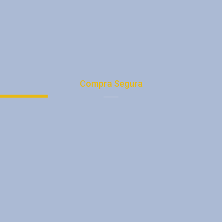
Protección de Datos
Términos y condiciones
Trabaja con Nosotros
Nuestras Direcciones
Compra Segura
Tu Cuenta
Medios de Pago
Registro
Quiénes Somos
Promociones
Tienda
Consejos