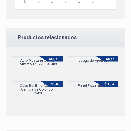
Productos relacionados
$
54,21
$
6,87
Auto Mustang Control
Juego de Ajedrez
Remoto T4379 – 81403
$
3,34
$
11,04
Cubo Rubik de Colores
Panel Escultura 3D
Cambia de Color con
Calor