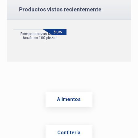
Productos vistos recientemente
$
5,85
Rompecabezas Mundo
Acuático 100 piezas
Alimentos
Confitería