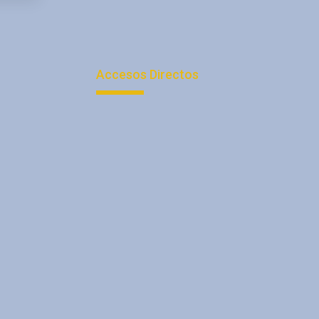
Accesos Directos
La Empresa
Facturación Electrónica
SuperStock
Café Cubanito
DelVerano