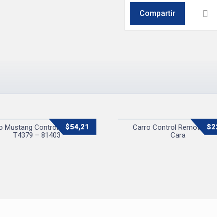
$
54,21
$
2
o Mustang Control Remoto
Carro Control Remoto Dob
T4379 – 81403
Cara