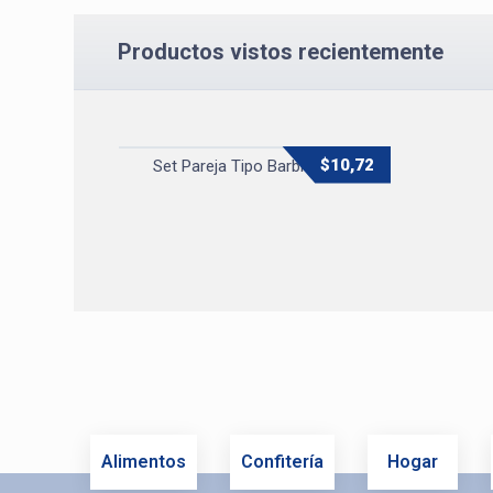
Productos vistos recientemente
$
10,72
Set Pareja Tipo Barbie y Ken
Alimentos
Confitería
Hogar