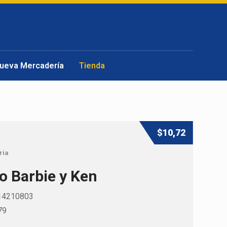
ueva Mercadería
Tienda
$
10,72
ria
po Barbie y Ken
14210803
79