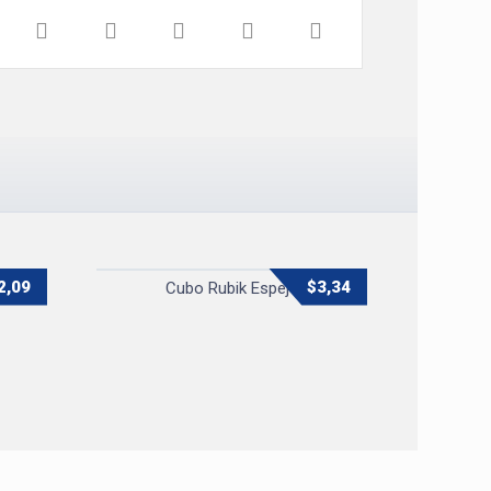
2,09
$
3,34
le
Cubo Rubik Espejo