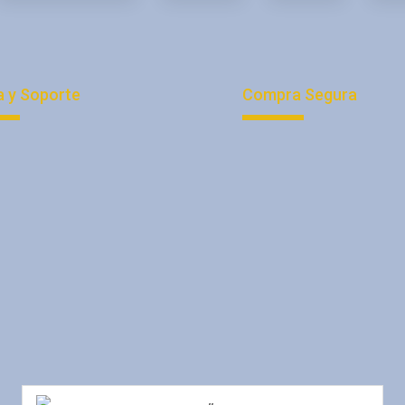
 y Soporte
Compra Segura
ítica de Privacidad
Tu Cuenta
otección de Datos
Medios de Pago
rminos y condiciones
Registro
baja con Nosotros
Quiénes Somos
estras Direcciones
Promociones
Tienda
Consejos