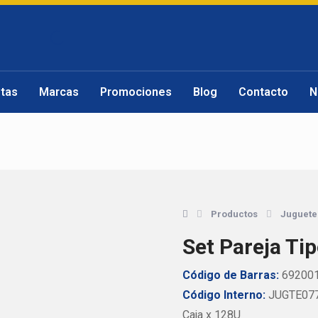
tas
Marcas
Promociones
Blog
Contacto
N
Productos
Juguete
Set Pareja Ti
Código de Barras:
69200
Código Interno:
JUGTE07
Caja x 128U